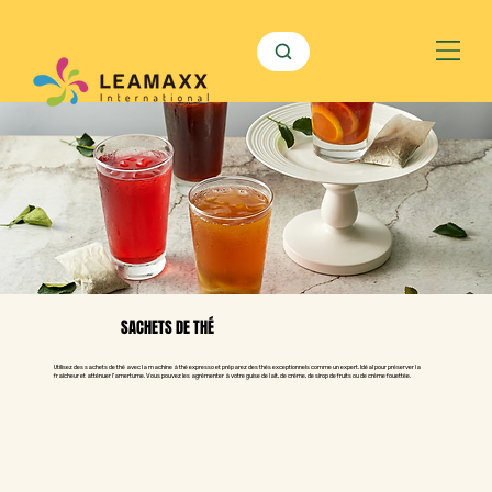
SACHETS DE THÉ
Utilisez des sachets de thé avec la machine à thé expresso et préparez des thés exceptionnels comme un expert. Idéal pour préserver la
fraîcheur et atténuer l'amertume. Vous pouvez les agrémenter à votre guise de lait, de crème, de sirop de fruits ou de crème fouettée.