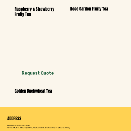
Rose Garden Fruity Tea
Raspberry & Strawberry
Fruity Tea
Request Quote
Golden Buckwheat Tea
ADDRESS
Leamaxx International Co., Ltd.
15F., No.218, Sec. 3, New Taipei Blvd., Xinzhuang Dist., New Taipei City 242, Taiwan (R.O.C.)