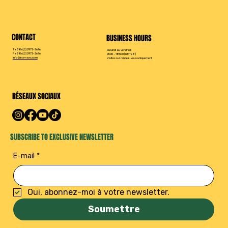
CONTACT
BUSINESS HOURS
T +886(2) 2972-2696
Du lundi au vendredi
F +886(2) 2972-2676
9h00 – 18h00 (GMT+8)
info@leamaxx.com
Visites sur rendez-vous uniquement
RÉSEAUX SOCIAUX
SUBSCRIBE TO EXCLUSIVE NEWSLETTER
E-mail
*
Oui, abonnez-moi à votre newsletter.
Soumettre