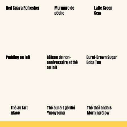
Red Guava Refresher
Murmure de
Latte Green
pêche
Gem
Pudding au lait
Gâteau de non-
Burnt-Brown Sugar
anniversaire et thé
Boba Tea
au lait
Thé au lait
Thé au lait gélifié
Thé thaïlandais
glacé
Yuenyeung
Morning Glow