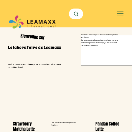
Bienvenue sur
We offer a wide range of classic and trendy bubble
tea flavors.
Our team constantly experiments to bring you new
and exciting options. Come enjoy a flavorful and
fun experience with us!
Le laboratoire de Leamaxx
Votre destination ultime pour l'innovation et le plaisir
du bubble tea !
Strawberry
Pandan Coffee
Thé au lait de taro avec perles de
tapioca
Matcha Latte
Latte