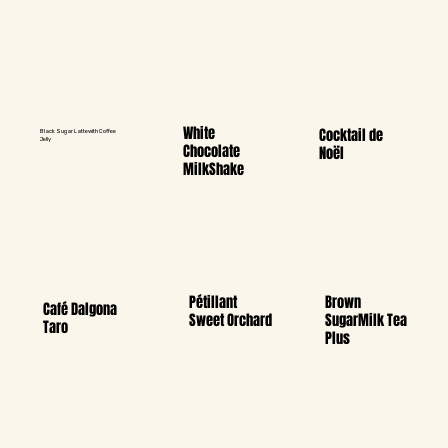
White
Cocktail de
Black Sugar Lattewith Coffee
Jelly
Chocolate
Noël
MilkShake
Pétillant
Brown
Café Dalgona
Sweet Orchard
SugarMilk Tea
Taro
Plus