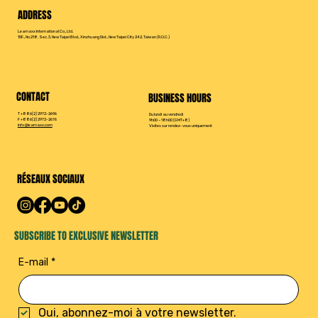
ADDRESS
Leamaxx International Co., Ltd.
15F., No.218, Sec. 3, New Taipei Blvd., Xinzhuang Dist., New Taipei City 242, Taiwan (R.O.C.)
CONTACT
BUSINESS HOURS
T +886(2) 2972-2696
Du lundi au vendredi
F +886(2) 2972-2676
9h00 – 18h00 (GMT+8)
info@leamaxx.com
Visites sur rendez-vous uniquement
RÉSEAUX SOCIAUX
SUBSCRIBE TO EXCLUSIVE NEWSLETTER
E-mail
*
Oui, abonnez-moi à votre newsletter.