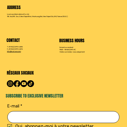
ADDRESS
Leamaxx International Co., Ltd.
15F., No.218, Sec. 3, New Taipei Blvd., Xinzhuang Dist., New Taipei City 242, Taiwan (R.O.C.)
CONTACT
BUSINESS HOURS
T +886(2) 2972-2696
Du lundi au vendredi
F +886(2) 2972-2676
9h00 – 18h00 (GMT+8)
info@leamaxx.com
Visites sur rendez-vous uniquement
RÉSEAUX SOCIAUX
SUBSCRIBE TO EXCLUSIVE NEWSLETTER
E-mail
*
Oui, abonnez-moi à votre newsletter.