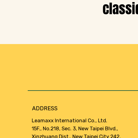
classi
ADDRESS
Leamaxx International Co., Ltd.
15F., No.218, Sec. 3, New Taipei Blvd.,
Xinzhuang Dist., New Taipei City 242,