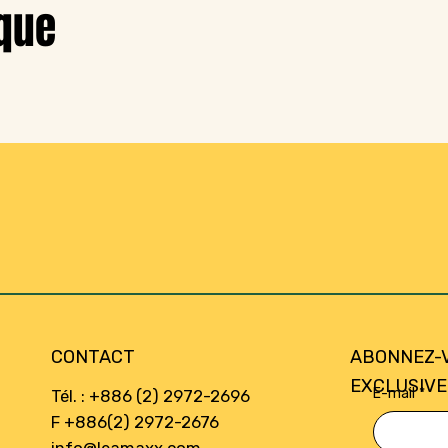
que
CONTACT
ABONNEZ-
EXCLUSIVE
E-mail
*
Tél. : +886 (2) 2972-2696
F +886(2) 2972-2676
info@leamaxx.com