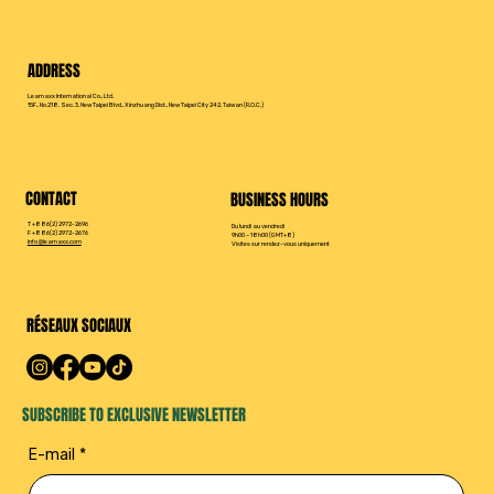
ADDRESS
Leamaxx International Co., Ltd.
15F., No.218, Sec. 3, New Taipei Blvd., Xinzhuang Dist., New Taipei City 242, Taiwan (R.O.C.)
CONTACT
BUSINESS HOURS
T +886(2) 2972-2696
Du lundi au vendredi
F +886(2) 2972-2676
9h00 – 18h00 (GMT+8)
info@leamaxx.com
Visites sur rendez-vous uniquement
RÉSEAUX SOCIAUX
SUBSCRIBE TO EXCLUSIVE NEWSLETTER
E-mail
*