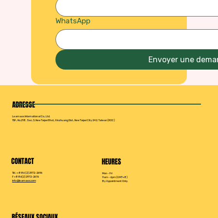
WhatsApp
Envoyer une dema
ADRESSE
Leamaxx International Co., Ltd.
15F., No.218, Sec. 3, New Taipei Blvd., Xinzhuang Dist., New Taipei City 242, Taïwan (ROC)
CONTACT
HEURES
Tél. : +886 (2) 2972-2696
Mon - Fri
F +886(2) 2972-2676
9am - 6pm (GMT+8)
info@leamaxx.com
By Appointment Only.
RÉSEAUX SOCIAUX