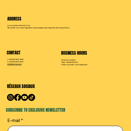
ADDRESS
Leamaxx International Co., Ltd.
15F., No.218, Sec. 3, New Taipei Blvd., Xinzhuang Dist., New Taipei City 242, Taiwan (R.O.C.)
CONTACT
BUSINESS HOURS
T +886(2) 2972-2696
Du lundi au vendredi
F +886(2) 2972-2676
9h00 – 18h00 (GMT+8)
info@leamaxx.com
Visites sur rendez-vous uniquement
RÉSEAUX SOCIAUX
SUBSCRIBE TO EXCLUSIVE NEWSLETTER
E-mail
*