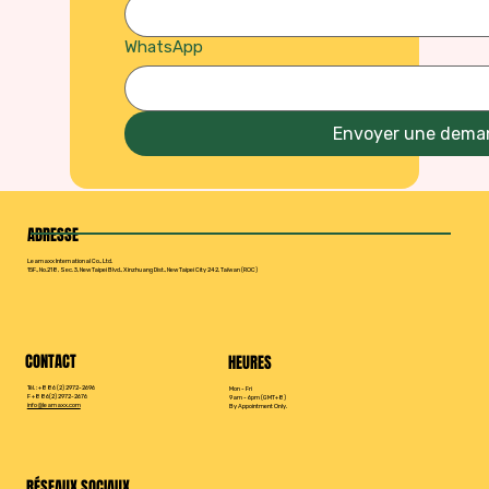
WhatsApp
Envoyer une dema
ADRESSE
Leamaxx International Co., Ltd.
15F., No.218, Sec. 3, New Taipei Blvd., Xinzhuang Dist., New Taipei City 242, Taïwan (ROC)
CONTACT
HEURES
Tél. : +886 (2) 2972-2696
Mon - Fri
F +886(2) 2972-2676
9am - 6pm (GMT+8)
info@leamaxx.com
By Appointment Only.
RÉSEAUX SOCIAUX