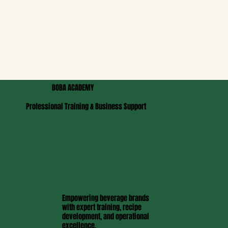
BOBA ACADEMY
Professional Training & Business Support
Empowering beverage brands
with expert training, recipe
development, and operational
excellence.