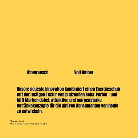
Atomrausch
Volt Amber
Unsere neueste Innovation kombiniert einen Energieschub
mit der lustigen Textur von platzenden Boba-Perlen – und
hilft Marken dabei, attraktive und margenstarke
Getränkekonzepte für die aktiven Konsumenten von heute
zu entwickeln.
✔ Energy-Infused
✔ Eye-Catching Visuals ✔ High Profit Potential