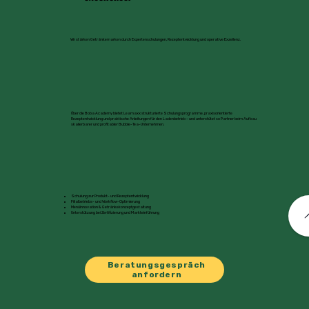
Wir stärken Getränkemarken durch Expertenschulungen, Rezeptentwicklung und operative Exzellenz.
Über die Boba Academy bietet Leamaxx strukturierte Schulungsprogramme, praxisorientierte
Rezeptentwicklung und praktische Anleitungen für den Ladenbetrieb – und unterstützt so Partner beim Aufbau
skalierbarer und profitabler Bubble-Tea-Unternehmen.
Schulung zur Produkt- und Rezeptentwicklung
Filialbetriebs- und Workflow-Optimierung
Menüinnovation & Getränkekonzeptgestaltung
Unterstützung bei Zertifizierung und Markteinführung
Beratungsgespräch