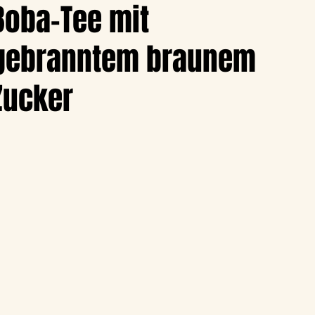
Boba-Tee mit
gebranntem braunem
Zucker