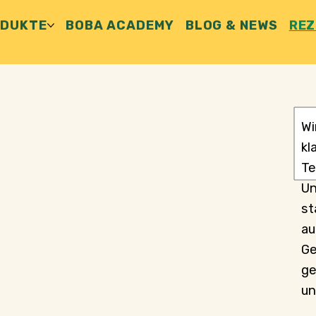
ODUKTE
BOBA ACADEMY
BLOG & NEWS
REZ
Wi
kl
Te
Un
st
au
Ge
ge
un