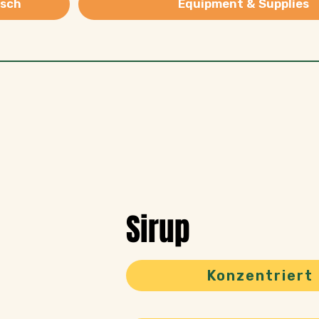
isch
Equipment & Supplies
Sirup
Konzentriert