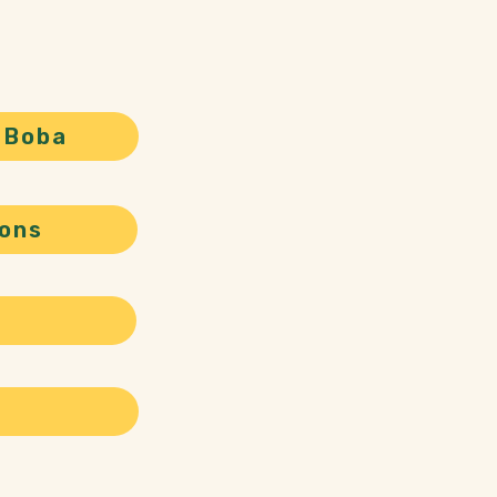
 Boba
ons
a