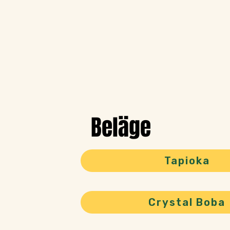
Beläge
Tapioka
Crystal Boba