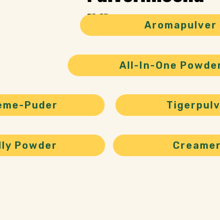
ng
Aromapulver
All-In-One Powde
eme-Puder
Tigerpul
lly Powder
Creame