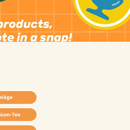
eläge
ium-Tee