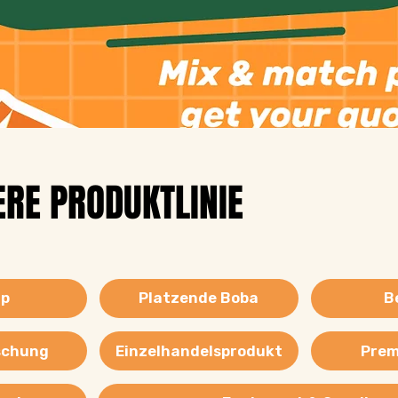
RE PRODUKTLINIE
B
up
Platzende Boba
Prem
Einzelhandelsprodukt
schung