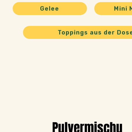
Mini 
Gelee
Toppings aus der Dos
Pulvermischu