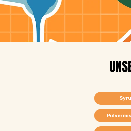
UNSE
Syr
Pulvermi