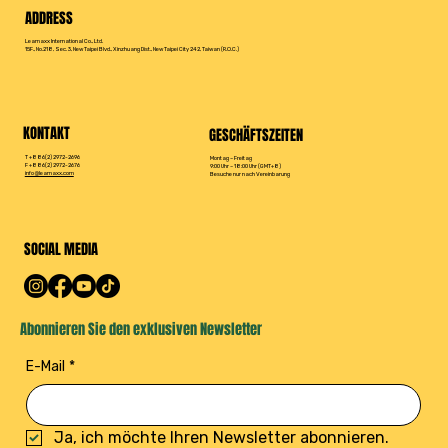
ADDRESS
Leamaxx International Co., Ltd.
15F., No.218, Sec. 3, New Taipei Blvd., Xinzhuang Dist., New Taipei City 242, Taiwan (R.O.C.)
KONTAKT
GESCHÄFTSZEITEN
T +886(2) 2972-2696
Montag – Freitag
F +886(2) 2972-2676
9:00 Uhr – 18:00 Uhr (GMT+8)
info@leamaxx.com
Besuche nur nach Vereinbarung
SOCIAL MEDIA
Abonnieren Sie den exklusiven Newsletter
E-Mail
*
Ja, ich möchte Ihren Newsletter abonnieren.