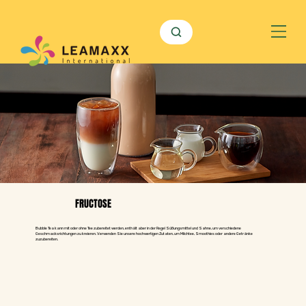
FRUCTOSE
Bubble Tea kann mit oder ohne Tee zubereitet werden, enthält aber in der Regel Süßungsmittel und Sahne, um verschiedene
Geschmacksrichtungen zu kreieren. Verwenden Sie unsere hochwertigen Zutaten, um Milchtee, Smoothies oder andere Getränke
zuzubereiten.