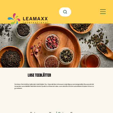
LOSE TEEBLÄTTER
Servieren Sie köstliche, heiße oder kalte Bubble-Tea-Spezialitäten mit unserer sorgfältig zusammengestellten Teeauswahl. Wir
verwenden ausschließlich Teeblätter bester Qualität, um Ihnen ein volles, aromatisches Geschmackserlebnis für jeden Anlass zu
garantieren.