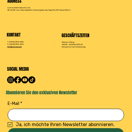
ADDRESS
Leamaxx International Co., Ltd.
15F., No.218, Sec. 3, New Taipei Blvd., Xinzhuang Dist., New Taipei City 242, Taiwan (R.O.C.)
KONTAKT
GESCHÄFTSZEITEN
T +886(2) 2972-2696
Montag – Freitag
F +886(2) 2972-2676
9:00 Uhr – 18:00 Uhr (GMT+8)
info@leamaxx.com
Besuche nur nach Vereinbarung
SOCIAL MEDIA
Abonnieren Sie den exklusiven Newsletter
E-Mail
*
Ja, ich möchte Ihren Newsletter abonnieren.