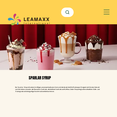
SPARLAR SYRUP
Der Sparlar-Sirup mit seinem kräftigen, unverwechselbaren Aroma ist die ideale Wahl für Barkeeper. Er eignet sich für eine Vielzahl
von Getränken, darunter alle Teesorten, Cocktails, alkoholfreie Cocktails und Kaffees. Jeder Sirup bringt unterschiedliche Süße- und
Säuregrade und einzigartige Geschmackserlebnisse hervor.