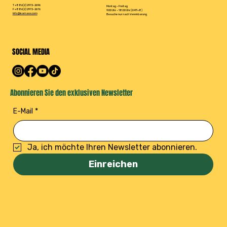
T +886(2) 2972-2696
Montag – Freitag
F +886(2) 2972-2676
9:00 Uhr – 18:00 Uhr (GMT+8)
info@leamaxx.com
Besuche nur nach Vereinbarung
SOCIAL MEDIA
Abonnieren Sie den exklusiven Newsletter
E-Mail
*
Ja, ich möchte Ihren Newsletter abonnieren.
Einreichen