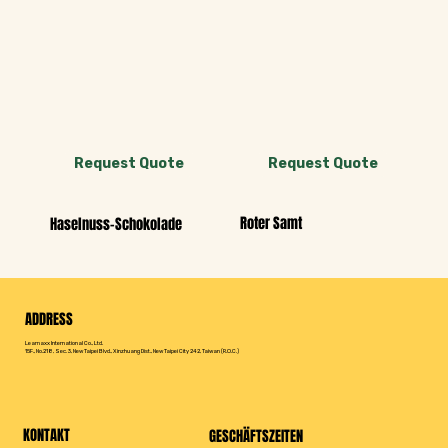
Request Quote
Request Quote
Roter Samt
Haselnuss-Schokolade
ADDRESS
Leamaxx International Co., Ltd.
15F., No.218, Sec. 3, New Taipei Blvd., Xinzhuang Dist., New Taipei City 242, Taiwan (R.O.C.)
KONTAKT
GESCHÄFTSZEITEN