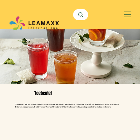
Teebeutel
Verwenden Sie Teebeutel in Ihrer Espressomaschine und brühen Sie fantastischen Tee wie ein Profi. So bleibt die Frische erhalten und die
Bitterkeit wird gemildert. Sie können den Tee nach Belieben mit Milch, Kaffeesahne, Fruchtsirup oder Crème fraîche verfeinern.