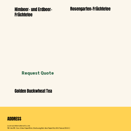
Rosengarten-Früchtetee
Himbeer- und Erdbeer-
Früchtetee
Request Quote
Golden Buckwheat Tea
ADDRESS
Leamaxx International Co., Ltd.
15F., No.218, Sec. 3, New Taipei Blvd., Xinzhuang Dist., New Taipei City 242, Taiwan (R.O.C.)