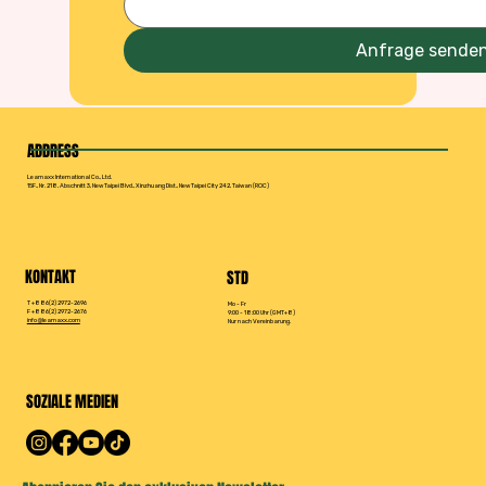
Anfrage sende
ADDRESS
Leamaxx International Co., Ltd.
15F., Nr. 218, Abschnitt 3, New Taipei Blvd., Xinzhuang Dist., New Taipei City 242, Taiwan (ROC)
KONTAKT
STD
T +886(2) 2972-2696
Mo - Fr
F +886(2) 2972-2676
9:00 - 18:00 Uhr (GMT+8)
info@leamaxx.com
Nur nach Vereinbarung.
SOZIALE MEDIEN