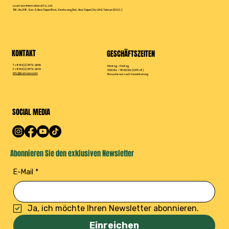
Leamaxx International Co., Ltd.
15F., No.218, Sec. 3, New Taipei Blvd., Xinzhuang Dist., New Taipei City 242, Taiwan (R.O.C.)
KONTAKT
GESCHÄFTSZEITEN
T +886(2) 2972-2696
Montag – Freitag
F +886(2) 2972-2676
9:00 Uhr – 18:00 Uhr (GMT+8)
info@leamaxx.com
Besuche nur nach Vereinbarung
SOCIAL MEDIA
Abonnieren Sie den exklusiven Newsletter
E-Mail
*
Ja, ich möchte Ihren Newsletter abonnieren.
Einreichen